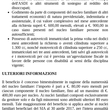
dell'ASDI o altri strumenti di sostegno al reddito dei
disoccupati;
Godimento da parte di componenti del nucleo familiare di altri
trattamenti economici di natura previdenziale, indennitaria e
assistenziale, il cui valore complessivo nel mese antecedente
alla richiesta superi €. 600,00 mensili, elevati a €. 900,00 in
caso siano presenti nel nucleo familiare persone non
autosufficienti;
Possesso di autoveicoli immatricolati la prima volta nei dodici
mesi antecedenti la richiesta o aventi cilindrata superiore a
1.300 cc, nonché motoveicoli di cilindrata superiore a 250 cc,
immatricolati nei tre anni antecedenti, fatti salvi gli autoveicoli
e i motoveicoli per cui è prevista un’agevolazione fiscale in
favore delle persone con disabilità ai sensi della disciplina
vigente;
ULTERIORI INFORMAZIONI
Il beneficio è concesso bimestralmente in ragione della numerosità
del nucleo familiare: l’importo è pari a €. 80,00 euro mensili per
ciascun componente il nucleo familiare, fino ad un massimo di €.
400,00 euro per nucleo. Ai nuclei familiari composti esclusivamente
da genitore solo e da figli minorenni sono attribuiti ulteriori 80 euro
mensili. Tale maggiorazione del beneficio si applica anche ai nuclei
familiari beneficiari del SIA al 30 aprile 2017, per l'intera annualità